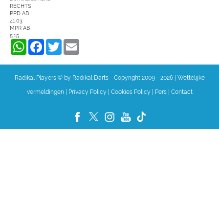
RECHTS
PPD AB
41.03
MPR AB
5.15
WhatsApp
Facebook
Twitter
Email
Radikal Players © by Radikal Darts - Copyright 2009 - 2026
|
Wettelijke
vermeldingen
|
Privacy Policy
|
Cookies Policy
|
Pers
|
Contact