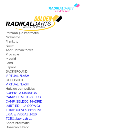
Persoonlijke informatie
Nickname
Frankyto
Naam
Aitor Hernan torres
Provincie
Madrid
Land
España
BACKGROUND
VIRTUAL FLASH
GOODSHOT
VIRTUAL FLASH
Huidige competities
SUPER: LA MARATÓN
CAMP: EL MEJOR CLUB I
CAMP: SELECC. MADRID
LVIRT: RD - LA COPA G1
TORX: JUEVES 21:00 Ind
LIGA: 49 VEGAS 2026
TORX: Jue- 21h L1
Sport informatie
Dominante hand